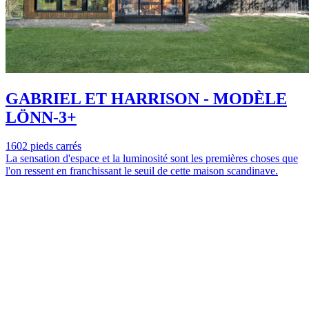
GABRIEL ET HARRISON - MODÈLE
LÖNN-3+
1602 pieds carrés
La sensation d'espace et la luminosité sont les premières choses que
l'on ressent en franchissant le seuil de cette maison scandinave.