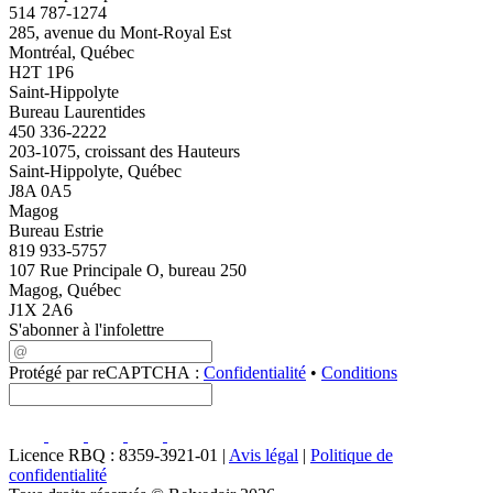
514 787-1274
285, avenue du Mont-Royal Est
Montréal, Québec
H2T 1P6
Saint-Hippolyte
Bureau Laurentides
450 336-2222
203-1075, croissant des Hauteurs
Saint-Hippolyte, Québec
J8A 0A5
Magog
Bureau Estrie
819 933-5757
107 Rue Principale O, bureau 250
Magog, Québec
J1X 2A6
S'abonner à l'infolettre
Protégé par reCAPTCHA :
Confidentialité
•
Conditions
Licence RBQ : 8359-3921-01 |
Avis légal
|
Politique de
confidentialité