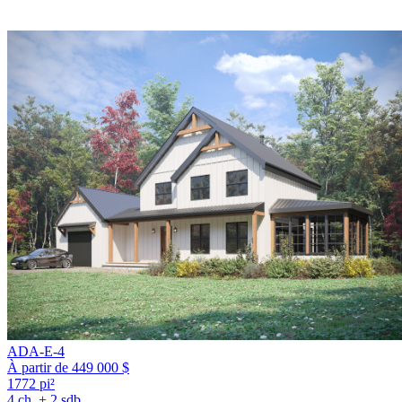
ADA-E-4
À partir de 449 000 $
1772 pi²
4 ch. + 2 sdb