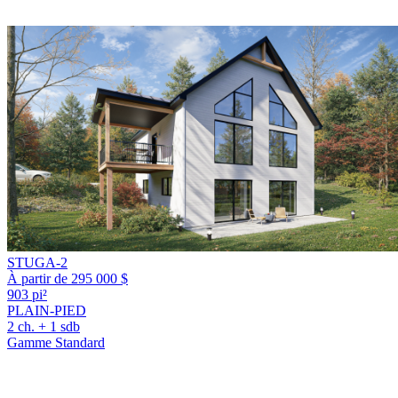
STUGA-2
À partir de 295 000 $
903 pi²
PLAIN-PIED
2 ch. + 1 sdb
Gamme Standard