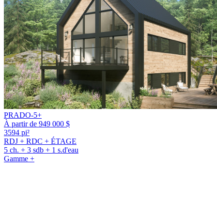
PRADO-5+
À partir de 949 000 $
3594 pi²
RDJ + RDC + ÉTAGE
5 ch. + 3 sdb + 1 s.d'eau
Gamme +