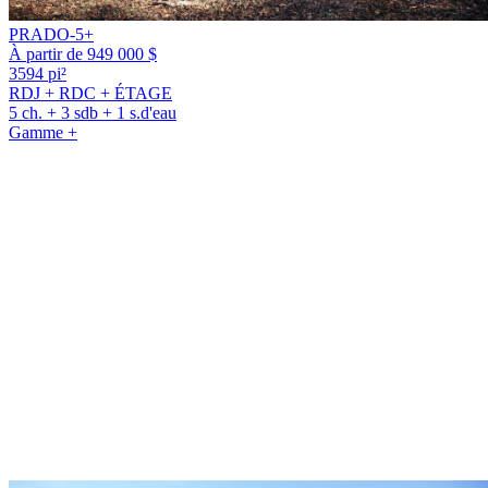
PRADO-5+
À partir de 949 000 $
3594 pi²
RDJ + RDC + ÉTAGE
5 ch. + 3 sdb + 1 s.d'eau
Gamme +