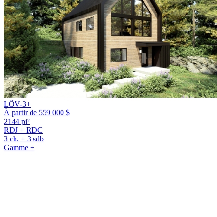
LÖV-3+
À partir de 559 000 $
2144 pi²
RDJ + RDC
3 ch. + 3 sdb
Gamme +