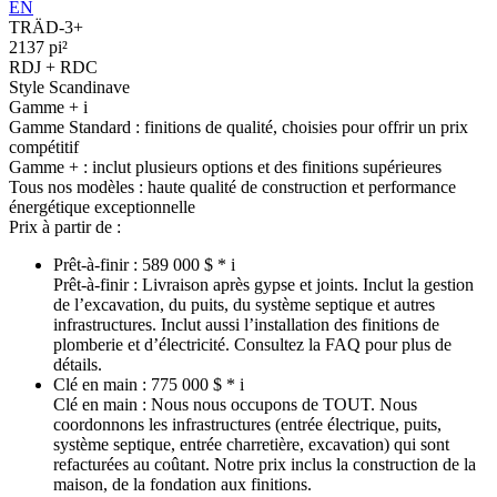
EN
TRÄD-3+
2137 pi²
RDJ + RDC
Style Scandinave
Gamme +
i
Gamme Standard :
finitions de qualité, choisies pour offrir un prix
compétitif
Gamme + :
inclut plusieurs options et des finitions supérieures
Tous nos modèles :
haute qualité de construction et performance
énergétique exceptionnelle
Prix à partir de :
Prêt-à-finir :
589 000 $ *
i
Prêt-à-finir :
Livraison après gypse et joints. Inclut la gestion
de l’excavation, du puits, du système septique et autres
infrastructures. Inclut aussi l’installation des finitions de
plomberie et d’électricité. Consultez la FAQ pour plus de
détails.
Clé en main :
775 000 $ *
i
Clé en main :
Nous nous occupons de TOUT. Nous
coordonnons les infrastructures (entrée électrique, puits,
système septique, entrée charretière, excavation) qui sont
refacturées au coûtant. Notre prix inclus la construction de la
maison, de la fondation aux finitions.