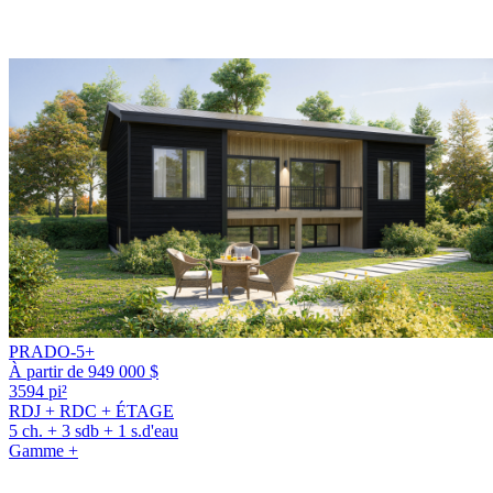
PRADO-5+
À partir de 949 000 $
3594 pi²
RDJ + RDC + ÉTAGE
5 ch. + 3 sdb + 1 s.d'eau
Gamme +